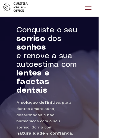
CURITIBA
DENTAL
OFFICE
Conquiste o seu
sorriso
dos
sonhos
e renove a sua
autoestima com
lentes e
facetas
dentais
A
solução definitiva
para
dentes amarelados,
desalinhados e não
harmônicos com o seu
sorriso. Sorria com
naturalidade
e
confiança.