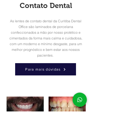
Contato Dental
As lentes de contato dental da Curitiba Dental
Office são laminados de porcelana
confeccionados a mão por nosso protético e
cimentados da forma mais calma e cuidadosa,
com um moderno e mínimo desgaste, para um
melhor prognóstico e bem estar aos nossos
pacientes.
Para mais dúvidas