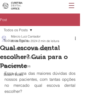
CURITIBA
DENTAL
OFFICE
Post
Todos os Posts
Márcio Luiz Cantador
Todos os Posts
26 de ago. de 2024
2 min de leitura
Qual escova dental
Curiosidades na Odontologia
escolher? Guia para o
Guia para os Pacientes
Paciente
Breves Resumos
Essa é uma das maiores dúvidas dos 
Boas Festas
nossos pacientes, com tantas opções 
no mercado qual escova dental 
escolher?