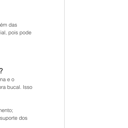
lém das 
al, pois pode 
?
na e o 
ra bucal. Isso 
mento;
suporte dos 