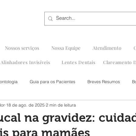
Nossos serviços
Nossa Equipe
Atendimento
Alinhadores Invisíveis
Lentes Dentais
Clareamento D
ontologia
Guia para os Pacientes
Breves Resumos
B
dor
18 de ago. de 2025
2 min de leitura
cal na gravidez: cuida
ais para mamães