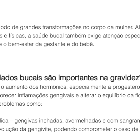
íodo de grandes transformações no corpo da mulher. A
e físicas, a saúde bucal também exige atenção especi
e o bem-estar da gestante e do bebê.
dados bucais são importantes na gravidez
 o aumento dos hormônios, especialmente a progestero
recer inflamações gengivais e alterar o equilíbrio da flo
 problemas como:
dica – gengivas inchadas, avermelhadas e com sangra
evolução da gengivite, podendo comprometer o osso de 