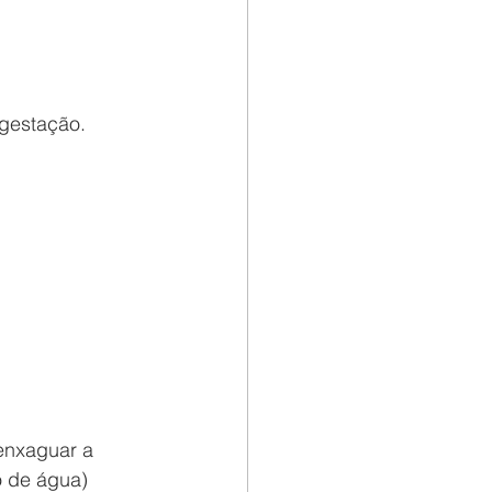
gestação. 
enxaguar a 
 de água) 