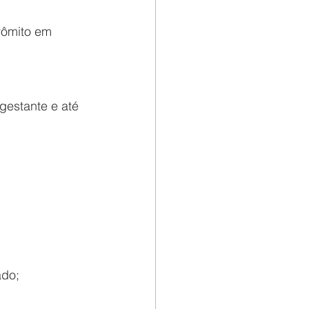
vômito em 
estante e até 
ado;