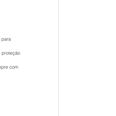
 para 
 proteção 
mpre com 