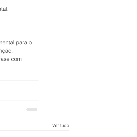
tal.
mental para o 
nção, 
fase com 
Ver tudo