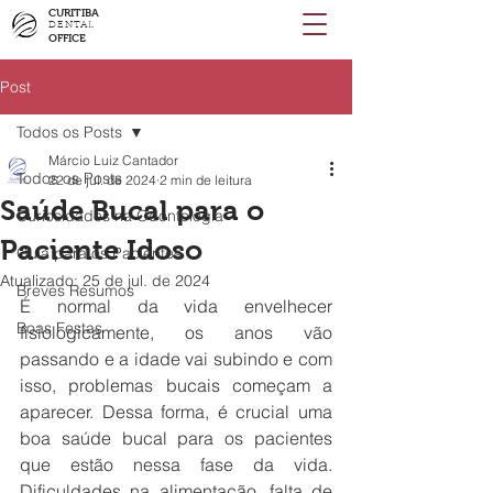
CURITIBA
DENTAL
OFFICE
Post
Todos os Posts
Márcio Luiz Cantador
Todos os Posts
22 de jul. de 2024
2 min de leitura
Saúde Bucal para o
Curiosidades na Odontologia
Paciente Idoso
Guia para os Pacientes
Atualizado:
25 de jul. de 2024
Breves Resumos
É normal da vida envelhecer 
Boas Festas
fisiologicamente, os anos vão 
passando e a idade vai subindo e com 
isso, problemas bucais começam a 
aparecer. Dessa forma, é crucial uma 
boa saúde bucal para os pacientes 
que estão nessa fase da vida. 
Dificuldades na alimentação, falta de 