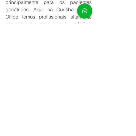
principalmente para os pacientes 
geriátricos. Aqui na Curitiba Dental 
Office temos profissionais altamente 
capacitados para esse público, 
agende já a sua visita!!
Whatsapp
Instagram
Agendamento
Guia para os Pacientes