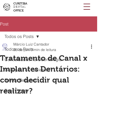
CURITIBA
DENTAL
OFFICE
Post
Todos os Posts
Márcio Luiz Cantador
Todos os Posts
26 de jan.
3 min de leitura
Tratamento de Canal x
Curiosidades na Odontologia
Implantes Dentários:
Guia para os Pacientes
como decidir qual
Breves Resumos
realizar?
Boas Festas