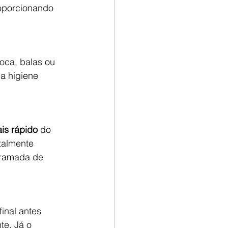
oporcionando 
oca, balas ou 
 a higiene 
is rápido
 do 
talmente 
gramada de 
inal antes 
te. Já o 