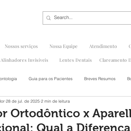
Nossos serviços
Nossa Equipe
Atendimento
Alinhadores Invisíveis
Lentes Dentais
Clareamento D
ontologia
Guia para os Pacientes
Breves Resumos
B
dor
28 de jul. de 2025
2 min de leitura
r Ortodôntico x Apare
onal: Qual a Diferença