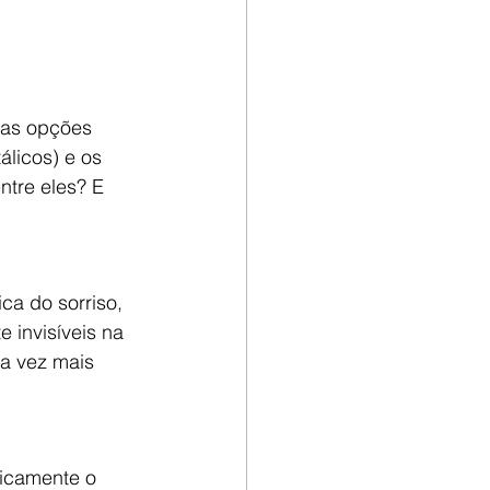
uas opções 
licos) e os 
ntre eles? E 
ca do sorriso, 
 invisíveis na 
a vez mais 
ticamente o 