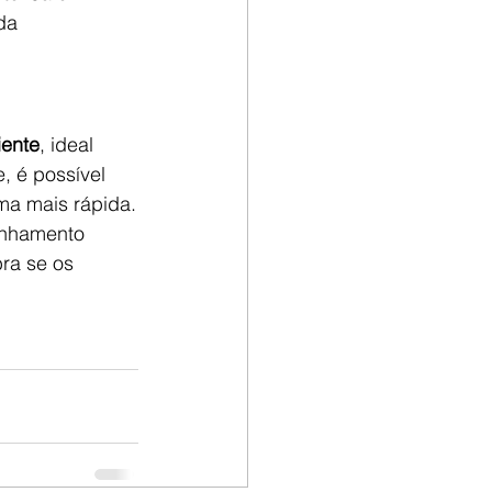
da 
iente
, ideal 
, é possível 
rma mais rápida.
anhamento 
ra se os 