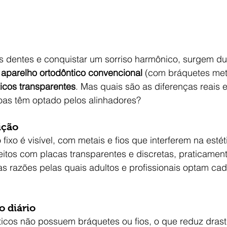
os dentes e conquistar um sorriso harmônico, surgem d
 
aparelho ortodôntico convencional
 (com bráquetes metá
icos transparentes
. Mas quais são as diferenças reais e
oas têm optado pelos alinhadores?
ição
ixo é visível, com metais e fios que interferem na estéti
eitos com placas transparentes e discretas, praticamente
s razões pelas quais adultos e profissionais optam cad
o diário
ticos não possuem bráquetes ou fios, o que reduz dras