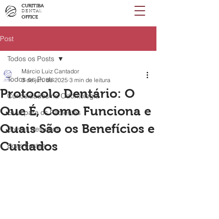
CURITIBA
DENTAL
OFFICE
Post
Todos os Posts
Márcio Luiz Cantador
Todos os Posts
3 de jun. de 2025
3 min de leitura
Protocolo Dentário: O
Curiosidades na Odontologia
Que É, Como Funciona e
Guia para os Pacientes
Quais São os Benefícios e
Breves Resumos
Cuidados
Boas Festas