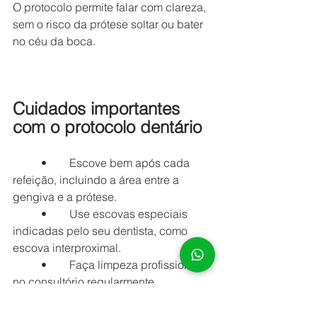
O protocolo permite falar com clareza, 
sem o risco da prótese soltar ou bater 
no céu da boca.
Cuidados importantes 
com o protocolo dentário
	•	Escove bem após cada 
refeição, incluindo a área entre a 
gengiva e a prótese.
	•	Use escovas especiais 
indicadas pelo seu dentista, como 
escova interproximal.
	•	Faça limpeza profissional 
no consultório regularmente.
	•	Evite morder alimentos 
muito duros (gelo, ossos, balas duras) 